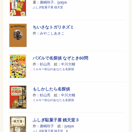
著：
廣嶋玲子
、
jyajya
ふしぎ駄菓子屋 銭天堂
ちいさなトガリネズミ
作：
みやこしあきこ
パズルで名探偵 なぞとき60問
作：
杉山亮
絵：
中川大輔
ミルキー杉山のあなたも名探偵
もしかしたら名探偵
作：
杉山亮
絵：
中川大輔
ミルキー杉山のあなたも名探偵
ふしぎ駄菓子屋 銭天堂３
作：
廣嶋玲子
絵：
jyajya
ふしぎ駄菓子屋 銭天堂
3