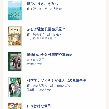
紙ひこうき、きみへ
作：
野中柊
絵：
木内達朗
ふしぎ駄菓子屋 銭天堂２
作：
廣嶋玲子
絵：
jyajya
ふしぎ駄菓子屋 銭天堂
2
博物館の少女 怪異研究事始め
著：
富安陽子
博物館の少女
科学でナゾとき！ やまんばの屋敷事件
作：
あさだりん
絵：
佐藤おどり
偕成社ノベルフリーク
にゃははな毎日