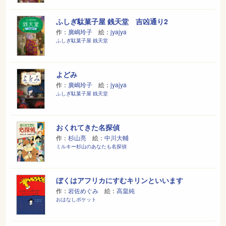
ふしぎ駄菓子屋 銭天堂 吉凶通り2
作：
廣嶋玲子
絵：
jyajya
ふしぎ駄菓子屋 銭天堂
よどみ
作：
廣嶋玲子
絵：
jyajya
ふしぎ駄菓子屋 銭天堂
おくれてきた名探偵
作：
杉山亮
絵：
中川大輔
ミルキー杉山のあなたも名探偵
ぼくはアフリカにすむキリンといいます
作：
岩佐めぐみ
絵：
高畠純
おはなしポケット