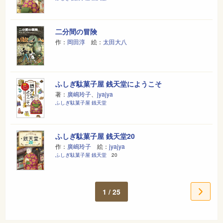
二分間の冒険
作：
岡田淳
絵：
太田大八
ふしぎ駄菓子屋 銭天堂にようこそ
著：
廣嶋玲子
、
jyajya
ふしぎ駄菓子屋 銭天堂
ふしぎ駄菓子屋 銭天堂20
作：
廣嶋玲子
絵：
jyajya
ふしぎ駄菓子屋 銭天堂
20
1 / 25