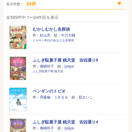
表示件数：
全585件中 1〜24件目を表示
むかしむかし名探偵
作：
杉山亮
絵：
中川大輔
ミルキー杉山のあなたも名探偵
ふしぎ駄菓子屋 銭天堂 吉凶通り5
作：
廣嶋玲子
絵：
jyajya
ふしぎ駄菓子屋 銭天堂
ペンギンのトビオ
作：
斉藤倫
、
うきまる
絵：
嶽まいこ
ふしぎ駄菓子屋 銭天堂 吉凶通り4
作：
廣嶋玲子
絵：
jyajya