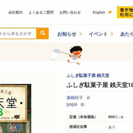
会社案内
よくあるご質問
お問い合わせ
English
お知らせ
イベント
あた
ふしぎ駄菓子屋 銭天堂
ふしぎ駄菓子屋 銭天堂1
廣嶋玲子
作
jyajya
絵
定価（本体価格）
900
円＋税
偕成社在庫
あり