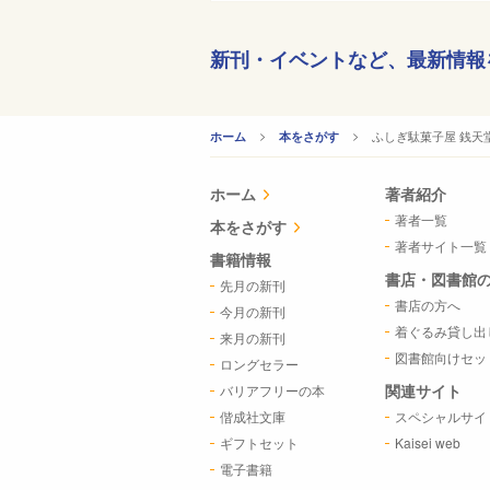
新刊・イベントなど、
最新情報
CURRENT:
ふしぎ駄菓子屋 銭天堂
ホーム
本をさがす
ホーム
著者紹介
著者一覧
本をさがす
著者サイト一覧
書籍情報
書店・図書館
先月の新刊
書店の方へ
今月の新刊
着ぐるみ貸し出
来月の新刊
図書館向けセッ
ロングセラー
関連サイト
バリアフリーの本
偕成社文庫
スペシャルサイ
ギフトセット
Kaisei web
電子書籍