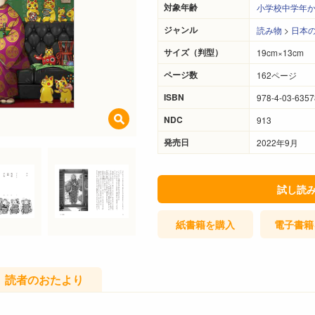
対象年齢
小学校中学年
ジャンル
読み物
>
日本
サイズ（判型）
19cm×13cm
ページ数
162ページ
ISBN
978-4-03-6357
NDC
913
発売日
2022年9月
試し読
紙書籍
を購入
電子書籍
読者のおたより