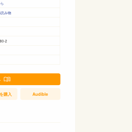
から
の読み物
80-2
み
を購入
Audible