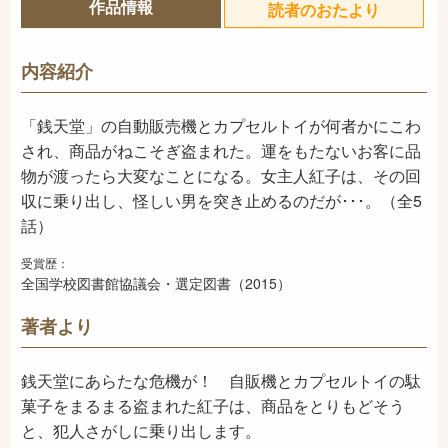
作品情報
読者のおたより
978-4-03-635650-8
ISBN
913
NDC
内容紹介
2015年9月
発売日
「銭天堂」の自動販売機とカプセルトイが何者かにこわ
され、商品がねこそぎ盗まれた。運をもたないお客に品
物が渡ったら大変なことになる。女主人紅子は、その回
収に乗り出し、怪しい男を突き止めるのだが･･･。（全5
話）
受賞歴：
全国学校図書館協議会・選定図書（2015）
著者より
銭天堂にあらたな危機が！ 自販機とカプセルトイの駄
菓子をまるまる盗まれた紅子は、商品をとりもどそう
と、犯人さがしに乗り出します。