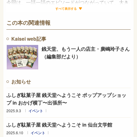
今回は、一話一話のエピソードがつながっていて、大き
な一つの物語になっている「連作短編集」です。
すべて表示する
はたして、紅子は犯人をつかまえることができるでしょ
この本の関連情報
うか。
Kaisei web記事
銭天堂、もう一人の店主・廣嶋玲子さん
（編集部だより）
お知らせ
ふしぎ駄菓子屋 銭天堂へようこそ ポップアップショッ
プ in おかげ横丁〜出張所〜
2025.9.3
イベント
ふしぎ駄菓子屋 銭天堂へようこそ in 仙台文学館
2025.6.10
イベント