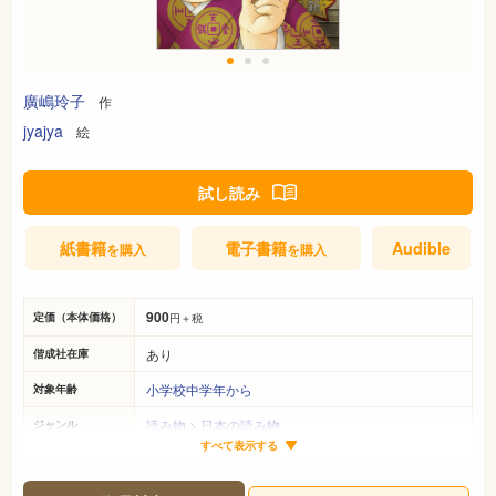
廣嶋玲子
作
jyajya
絵
試し読み
紙書籍
電子書籍
Audible
を購入
を購入
900
定価（本体価格）
円＋税
あり
偕成社在庫
小学校中学年から
対象年齢
読み物
>
日本の読み物
ジャンル
すべて表示する
19cm×13cm
サイズ（判型）
150ページ
ページ数