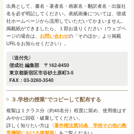
出典として、書名・著者名・画家名・翻訳者名・出版社
名を必ず明記してください。表紙画像については、偕成
社ホームページから流用していただいてかまいません。
掲載紙ができましたら、１部お送りください（ウェブペ
ージの場合は、
お問い合わせ
の「そのほか」より掲載
URLをお知らせください）。
〈送付先〉
偕成社 編集部 〒162-8450
東京都新宿区市谷砂土原町3-5
FAX：03-3260-3540
※
３.学校の授業
でコピーして配布する
複製は１クラス分（約40名分）程度に留め、使用後はす
みやかに回収・破棄してください。
詳しく知りたい方は〈
著作権法第35条 学校その他の教
育機関における複製等
〉をご覧ください。