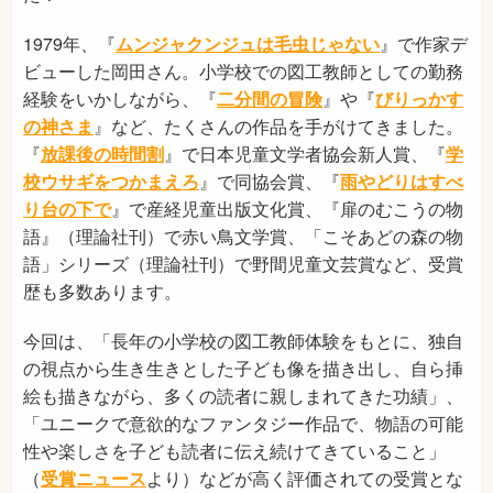
1979年、『
ムンジャクンジュは毛虫じゃない
』で作家デ
ビューした岡田さん。小学校での図工教師としての勤務
経験をいかしながら、『
二分間の冒険
』や『
びりっかす
の神さま
』など、たくさんの作品を手がけてきました。
『
放課後の時間割
』で日本児童文学者協会新人賞、『
学
校ウサギをつかまえろ
』で同協会賞、『
雨やどりはすべ
り台の下で
』で産経児童出版文化賞、『扉のむこうの物
語』（理論社刊）で赤い鳥文学賞、「こそあどの森の物
語」シリーズ（理論社刊）で野間児童文芸賞など、受賞
歴も多数あります。
今回は、「長年の小学校の図工教師体験をもとに、独自
の視点から生き生きとした子ども像を描き出し、自ら挿
絵も描きながら、多くの読者に親しまれてきた功績」、
「ユニークで意欲的なファンタジー作品で、物語の可能
性や楽しさを子ども読者に伝え続けてきていること」
（
受賞ニュース
より）などが高く評価されての受賞とな