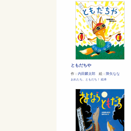
ともだちや
作：
内田麟太郎
絵：
降矢なな
おれたち、ともだち！ 絵本