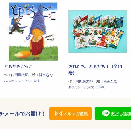
ともだちごっこ
おれたち、ともだち！（全14
巻）
作：
内田麟太郎
絵：
降矢なな
おれたち、ともだち！ 絵本
作：
内田麟太郎
絵：
降矢なな
おれたち、ともだち！ 絵本
をメールでお届け！
メルマガ購読
友だち追加