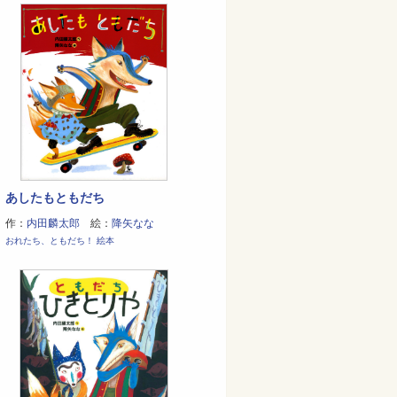
あしたもともだち
作：
内田麟太郎
絵：
降矢なな
おれたち、ともだち！ 絵本