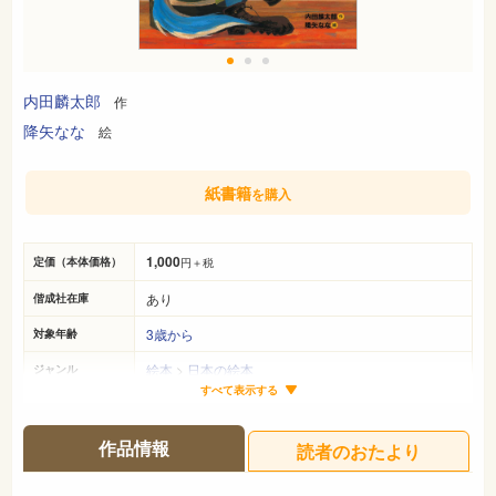
内田麟太郎
作
降矢なな
絵
紙書籍
を購入
1,000
定価（本体価格）
円＋税
あり
偕成社在庫
3歳から
対象年齢
絵本
>
日本の絵本
ジャンル
すべて表示する
25cm×21cm
サイズ（判型）
32ページ
ページ数
作品情報
読者のおたより
978-4-03-204920-6
ISBN