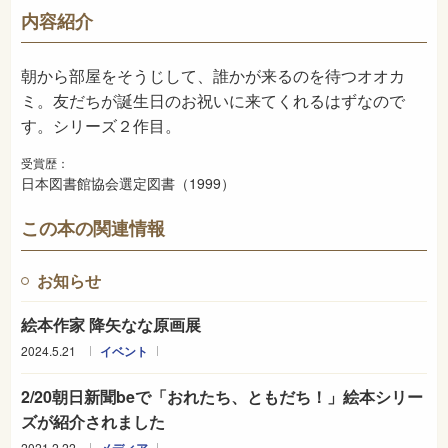
726
NDC
内容紹介
1999年2月
発売日
朝から部屋をそうじして、誰かが来るのを待つオオカ
ミ。友だちが誕生日のお祝いに来てくれるはずなので
す。シリーズ２作目。
受賞歴：
日本図書館協会選定図書（1999）
この本の関連情報
お知らせ
絵本作家 降矢なな原画展
2024.5.21
イベント
2/20朝日新聞beで「おれたち、ともだち！」絵本シリー
ズが紹介されました
2021.2.22