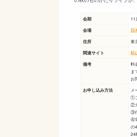
会期
1
会場
日
住所
東
関連サイト
杉
備考
料
まで
お問
お申し込み方法
メー
①
②
③
④
の
2