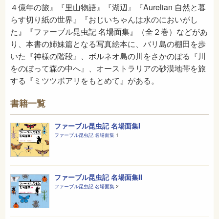
４億年の旅』『里山物語』『湖辺』『Aurelian 自然と暮
らす切り紙の世界』『おじいちゃんは水のにおいがし
た』『ファーブル昆虫記 名場面集』（全２巻）などがあ
り、本書の姉妹篇となる写真絵本に、バリ島の棚田を歩
いた『神様の階段』、ボルネオ島の川をさかのぼる『川
をのぼって森の中へ』、オーストラリアの砂漠地帯を旅
する『ミツツボアリをもとめて』がある。
書籍一覧
ファーブル昆虫記 名場面集I
ファーブル昆虫記 名場面集
1
ファーブル昆虫記 名場面集II
ファーブル昆虫記 名場面集
2