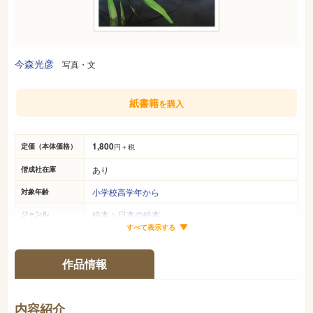
今森光彦
写真・文
紙書籍
を購入
1,800
定価（本体価格）
円＋税
あり
偕成社在庫
小学校高学年から
対象年齢
絵本
>
日本の絵本
ジャンル
すべて表示する
26cm×19cm
サイズ（判型）
94ページ
ページ数
作品情報
978-4-03-016520-5
ISBN
748
NDC
内容紹介