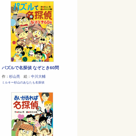
パズルで名探偵 なぞとき60問
作：
杉山亮
絵：
中川大輔
ミルキー杉山のあなたも名探偵