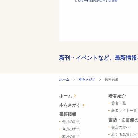
ミルキー杉山のあなたも名探偵
新刊・イベントなど、
最新情報
CURRENT:
検索結果
ホーム
本をさがす
ホーム
著者紹介
著者一覧
本をさがす
著者サイト一覧
書籍情報
書店・図書館
先月の新刊
書店の方へ
今月の新刊
着ぐるみ貸し出
来月の新刊