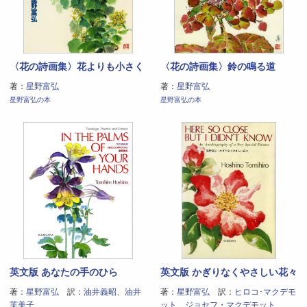
〈花の詩画集〉花よりも小さく
〈花の詩画集〉鈴の鳴る道
著：
星野富弘
著：
星野富弘
星野富弘の本
星野富弘の本
英文版 あなたの手のひら
英文版 かぎりなくやさしい花々
著：
星野富弘
訳：
油井義昭
、
油井
著：
星野富弘
訳：
ヒロコ･マクデモ
芙美子
ット
、
ジョセフ・マクデモット