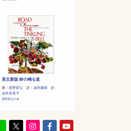
英文新版 鈴の鳴る道
著：
星野富弘
訳：
油井義昭
訳：
油井芙美子
星野富弘の本