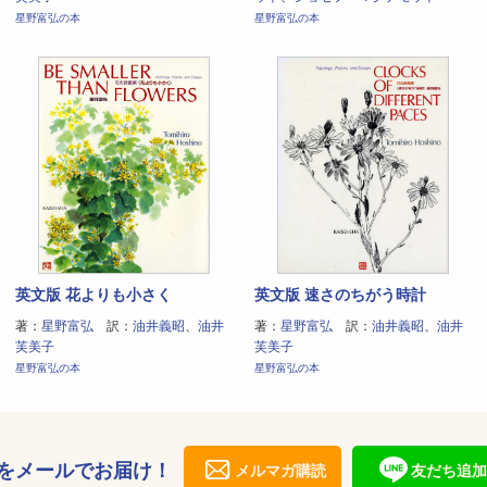
星野富弘の本
星野富弘の本
英文版 花よりも小さく
英文版 速さのちがう時計
著：
星野富弘
訳：
油井義昭
、
油井
著：
星野富弘
訳：
油井義昭
、
油井
芙美子
芙美子
星野富弘の本
星野富弘の本
をメールでお届け！
メルマガ購読
友だち追加