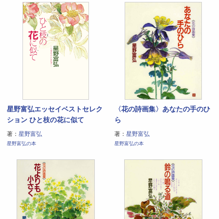
星野富弘エッセイベストセレク
〈花の詩画集〉あなたの手のひ
ション ひと枝の花に似て
ら
著：
星野富弘
著：
星野富弘
星野富弘の本
星野富弘の本