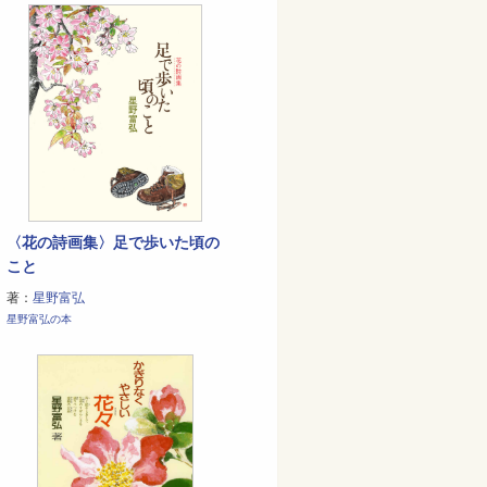
〈花の詩画集〉足で歩いた頃の
こと
著：
星野富弘
星野富弘の本