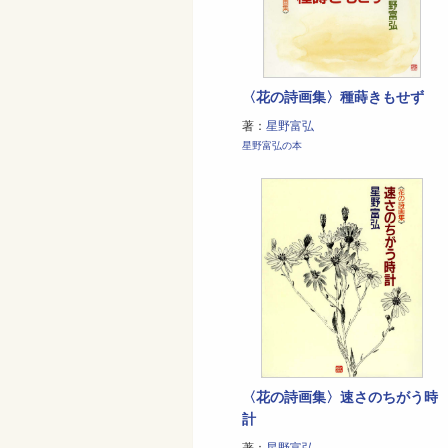
〈花の詩画集〉種蒔きもせず
著：
星野富弘
星野富弘の本
〈花の詩画集〉速さのちがう時
計
著：
星野富弘