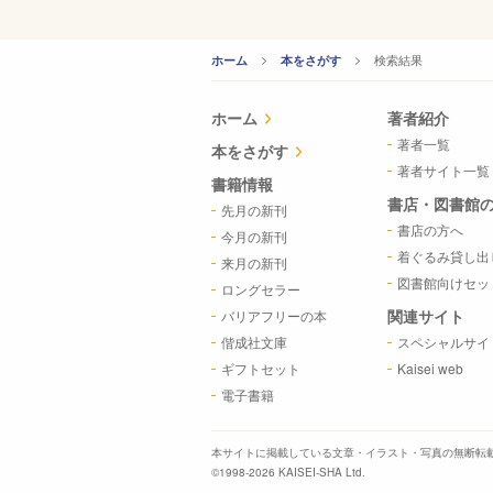
CURRENT:
検索結果
ホーム
本をさがす
ホーム
著者紹介
著者一覧
本をさがす
著者サイト一覧
書籍情報
書店・図書館
先月の新刊
書店の方へ
今月の新刊
着ぐるみ貸し出
来月の新刊
図書館向けセッ
ロングセラー
関連サイト
バリアフリーの本
偕成社文庫
スペシャルサイ
ギフトセット
Kaisei web
電子書籍
本サイトに掲載している文章・イラスト・写真の
無断転
©1998-2026 KAISEI-SHA Ltd.