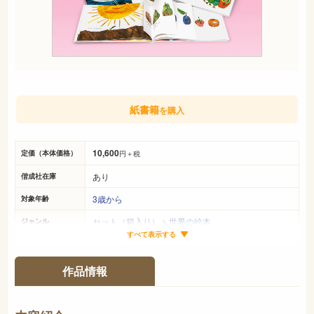
紙書籍
を購入
10,600
定価（本体価格）
円＋税
あり
偕成社在庫
3歳から
対象年齢
セット（箱入り）
>
世界の絵本
ジャンル
すべて表示する
28cm×22cmほか
サイズ（判型）
平均27ページ
ページ数
作品情報
978-4-03-328281-7
ISBN
726
NDC