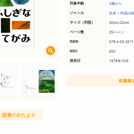
対象年齢
3歳から
ジャンル
絵本
>
外国の
サイズ（判型）
30cm×22cm
ページ数
25ページ
ISBN
978-4-03-3271
NDC
933
発売日
1978年10月
紙書籍
読者のおたより