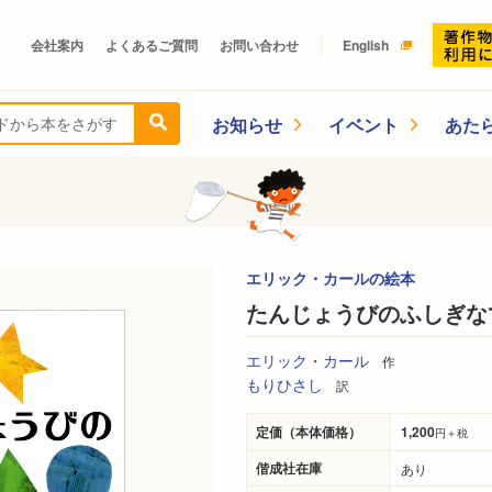
会社案内
よくあるご質問
お問い合わせ
English
お知らせ
イベント
あた
エリック・カールの絵本
たんじょうびのふしぎな
エリック・カール
作
もりひさし
訳
定価（本体価格）
1,200
円＋税
偕成社在庫
あり