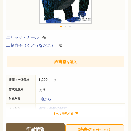
エリック・カール
作
工藤直子（くどうなおこ）
訳
紙書籍
を購入
1,200
定価（本体価格）
円＋税
あり
偕成社在庫
3歳から
対象年齢
絵本
>
外国の絵本
ジャンル
すべて表示する
32cm×24cm
サイズ（判型）
25ページ
ページ数
作品情報
読者のおたより