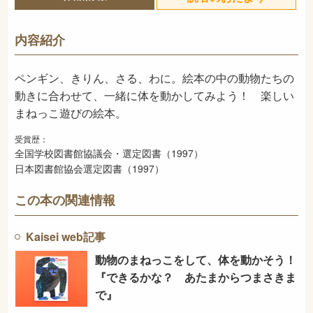
978-4-03-327750-9
ISBN
726
NDC
内容紹介
1997年10月
発売日
ペンギン、きりん、さる、わに。絵本の中の動物たちの
動きに合わせて、一緒に体を動かしてみよう！ 楽しい
まねっこ遊びの絵本。
受賞歴：
全国学校図書館協議会・選定図書（1997）
日本図書館協会選定図書（1997）
この本の関連情報
Kaisei web記事
動物のまねっこをして、体を動かそう！
『できるかな？ あたまからつまさきま
で』