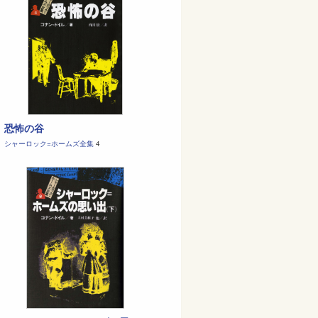
恐怖の谷
シャーロック=ホームズ全集
4