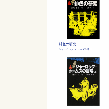
緋色の研究
シャーロック=ホームズ全集
1