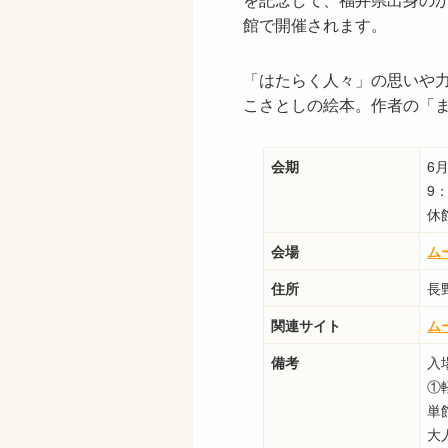
館で開催されます。
「はたらく人々」の思いや
こさとしの絵本。作者の「
会期
6月
9
休
会場
ム
住所
長
関連サイト
ム
備考
入
①
単
大人