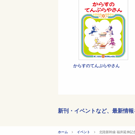
からすのてんぷらやさん
新刊・イベントなど、
最新情報
CURRENT:
北陸新幹線 福井延伸記
ホーム
イベント