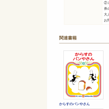
②
券
大人
お問
関連書籍
からすのパンやさん