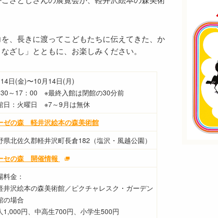
力を、長きに渡ってこどもたちに伝えてきた、か
まなざし」とともに、お楽しみください。
14日(金)〜10月14日(月)
：30～17：00 ※最終入館は閉館の30分前
館日：火曜日 ※7～9月は無休
ーゼの森 軽井沢絵本の森美術館
野県北佐久郡軽井沢町長倉182（塩沢・風越公園）
ーセの森 開催情報
場料金：
軽井沢絵本の森美術館／ピクチャレスク・ガーデン
館の場合
1,000円、
中高生700円、
小学生500円