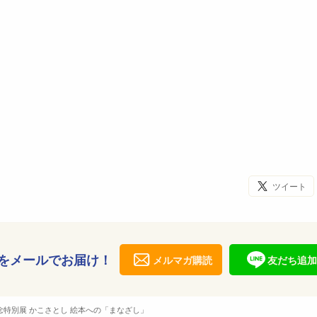
ツイート
をメールでお届け！
メルマガ購読
友だち追加
念特別展 かこさとし 絵本への「まなざし」