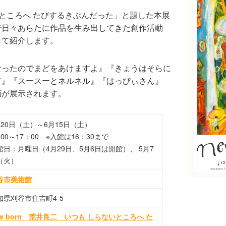
らないところへ たびするきぶんだった」と題した本展
で日々あらたに作品を生み出してきた創作活動
して紹介します。
なったのでまどをあけますよ』『きょうはそらに
て』『スースーとネルネル』『はっぴぃさん』
画が展示されます。
月20日（土）～6月15日（土）
：00～17：00 ※入館は16：30まで
館日：月曜日（4月29日、5月6日は開館）、 5月7
（火）
谷市美術館
知県刈谷市住吉町4-5
ew born 荒井良二 いつも しらないところへ た