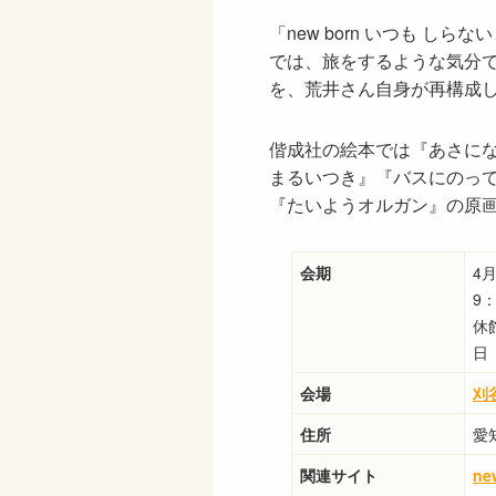
「new born いつも し
では、旅をするような気分
を、荒井さん自身が再構成
偕成社の絵本では『あさに
まるいつき』『バスにのっ
『たいようオルガン』の原
会期
4
9
休
日
会場
刈
住所
愛
関連サイト
n