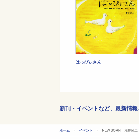
はっぴぃさん
新刊・イベントなど、
最新情報
CURRENT:
NEW BORN 荒井良
ホーム
イベント