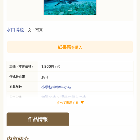
水口博也
文・写真
紙書籍
を購入
1,800
定価（本体価格）
円＋税
あり
偕成社在庫
小学校中学年から
対象年齢
知識の本
>
理科に役立つ本
ジャンル
すべて表示する
22cm×16cm
サイズ（判型）
144ページ
ページ数
作品情報
978-4-03-527970-9
ISBN
489
NDC
内容紹介