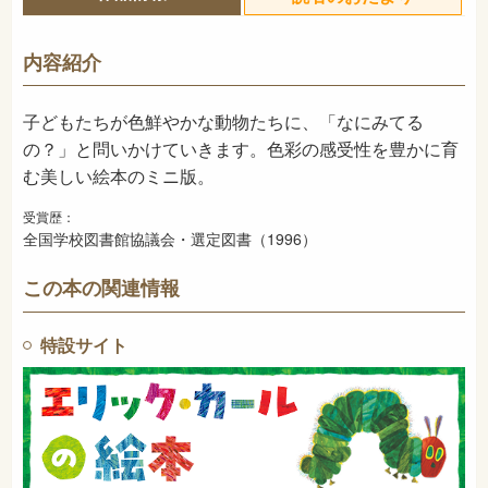
978-4-03-329140-6
ISBN
726
NDC
内容紹介
1995年12月
発売日
子どもたちが色鮮やかな動物たちに、「なにみてる
の？」と問いかけていきます。色彩の感受性を豊かに育
む美しい絵本のミニ版。
受賞歴：
全国学校図書館協議会・選定図書（1996）
この本の関連情報
特設サイト