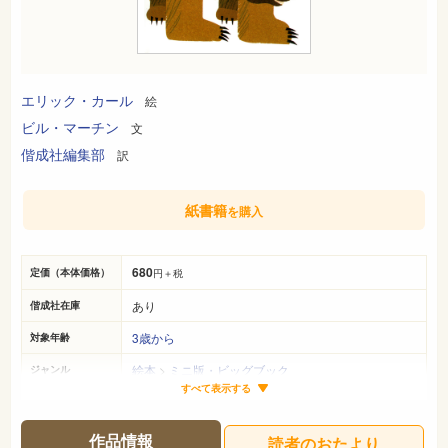
エリック・カール
絵
ビル・マーチン
文
偕成社編集部
訳
紙書籍
を購入
680
定価（本体価格）
円＋税
あり
偕成社在庫
3歳から
対象年齢
絵本
>
ミニ版・ビッグブック
ジャンル
すべて表示する
14cm×10cm
サイズ（判型）
25ページ
ページ数
作品情報
読者のおたより