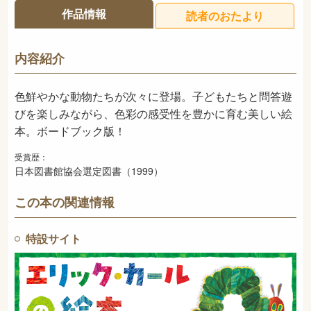
25ページ
ページ数
作品情報
読者のおたより
978-4-03-237160-4
ISBN
726
NDC
内容紹介
1998年12月
発売日
色鮮やかな動物たちが次々に登場。子どもたちと問答遊
びを楽しみながら、色彩の感受性を豊かに育む美しい絵
本。ボードブック版！
受賞歴：
日本図書館協会選定図書（1999）
この本の関連情報
特設サイト