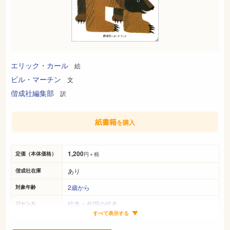
エリック・カール
絵
ビル・マーチン
文
偕成社編集部
訳
紙書籍
を購入
1,200
定価（本体価格）
円＋税
あり
偕成社在庫
2歳から
対象年齢
絵本
>
外国の絵本
ジャンル
すべて表示する
18cm×13cm
サイズ（判型）