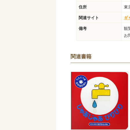
住所
東
関連サイト
キ
備考
観
お問
関連書籍