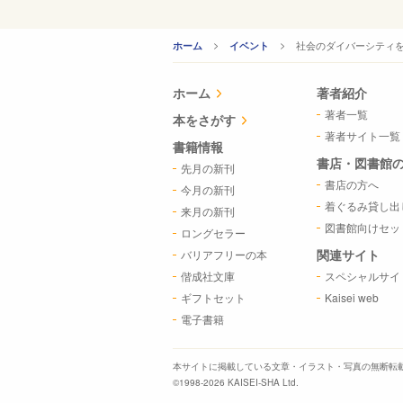
CURRENT:
社会のダイバーシティを
ホーム
イベント
ホーム
著者紹介
著者一覧
本をさがす
著者サイト一覧
書籍情報
書店・図書館
先月の新刊
書店の方へ
今月の新刊
着ぐるみ貸し出
来月の新刊
図書館向けセッ
ロングセラー
関連サイト
バリアフリーの本
偕成社文庫
スペシャルサイ
ギフトセット
Kaisei web
電子書籍
本サイトに掲載している文章・イラスト・写真の
無断転
©1998-2026 KAISEI-SHA Ltd.