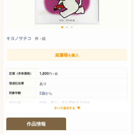
キヨノサチコ
作・絵
紙書籍
を購入
1,800
定価（本体価格）
円＋税
あり
偕成社在庫
2歳から
対象年齢
絵本
>
障がい者を理解する絵本
ジャンル
すべて表示する
19cm×17cm
サイズ（判型）
10ページ
ページ数
作品情報
978-4-03-226140-0
ISBN