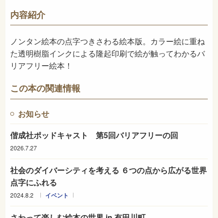
726
NDC
内容紹介
2013年2月
発売日
ノンタン絵本の点字つきさわる絵本版。カラー絵に重ね
た透明樹脂インクによる隆起印刷で絵が触ってわかるバ
リアフリー絵本！
この本の関連情報
お知らせ
偕成社ポッドキャスト 第5回バリアフリーの回
2026.7.27
社会のダイバーシティを考える ６つの点から広がる世界
点字にふれる
2024.8.2
イベント
さわって楽しむ絵本の世界 in 有田川町