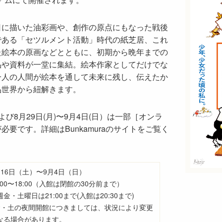
日に描いた油彩画や、創作の原点にもなった戦後
である「セツルメント活動」時代の紙芝居、これ
た絵本の原画などとともに、初期から晩年までの
品や資料が一堂に集結。絵本作家としてだけでな
一人の人間が絵本を通して未来に残し、伝えたか
品世界から紐解きます。
び8月29日(月)〜9月4日(日）は一部［オンラ
要です。詳細はBunkamuraのサイトをご覧く
月16日（土）〜9月4日（日）
0:00〜18:00（入館は閉館の30分前まで）
週金・土曜日は21:00まで(入館は20:30まで)
金・土の夜間開館につきましては、状況により変更
なる場合があります。