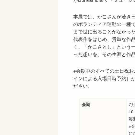
本展では、かこさんが若き
のボランティア運動の一種
まで世に出ることがなかっ
代表作をはじめ、貴重な作
く、「かこさとし」という
った想いを、その生涯と作
※会期中のすべての土日祝およ
インによる入場日時予約］が必
ださい。
会期
7
1
毎
※
に