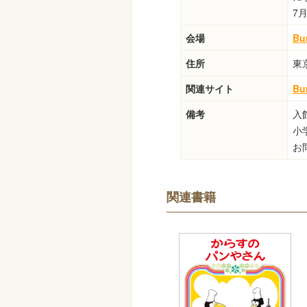
7
会場
B
住所
東
関連サイト
B
備考
入
小
お問
関連書籍