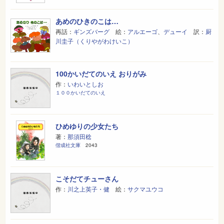
あめのひきのこは…
再話：
ギンズバーグ
絵：
アルエーゴ
、
デューイ
訳：
厨
川圭子（くりやがわけいこ）
100かいだてのいえ おりがみ
作：
いわいとしお
１００かいだてのいえ
ひめゆりの少女たち
著：
那須田稔
偕成社文庫
2043
こそだてチューさん
作：
川之上英子・健
絵：
サクマユウコ