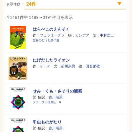
表示件数：
全3191件中 3169〜3191件目を表示
はらぺこのえんそく
作：
フェラミークラ
絵：
カンデア
訳：
中村浩三
世界のどうわ傑作選
にげだしたライオン
作：
ゲーテ
文：
前川康男
絵：
田名網敬一
せみ・くも・さそりの観察
訳･解説：
古川晴男
ファーブル昆虫記
6
甲虫ものがたり
訳･解説：
古川晴男