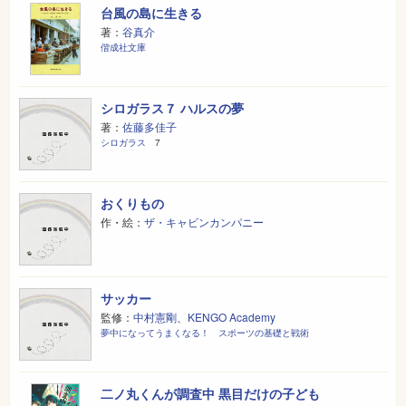
台風の島に生きる
著：
谷真介
偕成社文庫
シロガラス７ ハルスの夢
著：
佐藤多佳子
シロガラス
7
おくりもの
作・絵：
ザ・キャビンカンパニー
サッカー
監修：
中村憲剛
、
KENGO Academy
夢中になってうまくなる！ スポーツの基礎と戦術
二ノ丸くんが調査中 黒目だけの子ども