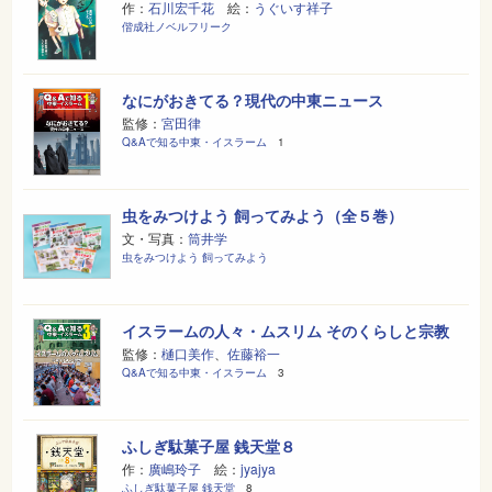
作：
石川宏千花
絵：
うぐいす祥子
偕成社ノベルフリーク
なにがおきてる？現代の中東ニュース
監修：
宮田律
Q&Aで知る中東・イスラーム
1
虫をみつけよう 飼ってみよう（全５巻）
文・写真：
筒井学
虫をみつけよう 飼ってみよう
イスラームの人々・ムスリム そのくらしと宗教
監修：
樋口美作
、
佐藤裕一
Q&Aで知る中東・イスラーム
3
ふしぎ駄菓子屋 銭天堂８
作：
廣嶋玲子
絵：
jyajya
ふしぎ駄菓子屋 銭天堂
8