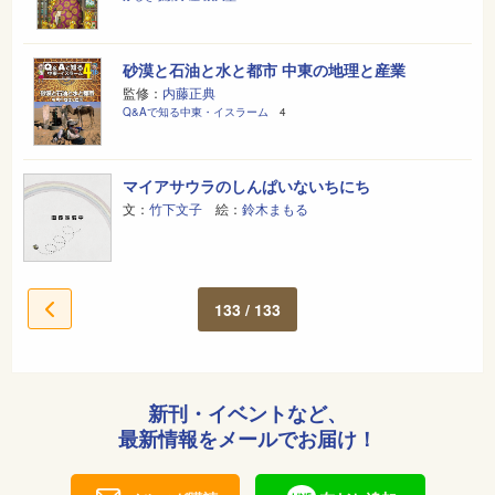
砂漠と石油と水と都市 中東の地理と産業
監修：
内藤正典
Q&Aで知る中東・イスラーム
4
マイアサウラのしんぱいないちにち
文：
竹下文子
絵：
鈴木まもる
133 / 133
新刊・イベントなど、
最新情報をメールでお届け！