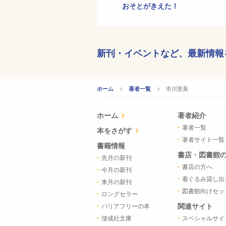
おそとがきえた！
新刊・イベントなど、
最新情報
CURRENT:
市川里美
ホーム
著者一覧
ホーム
著者紹介
著者一覧
本をさがす
著者サイト一覧
書籍情報
書店・図書館
先月の新刊
書店の方へ
今月の新刊
着ぐるみ貸し出
来月の新刊
図書館向けセッ
ロングセラー
関連サイト
バリアフリーの本
偕成社文庫
スペシャルサイ