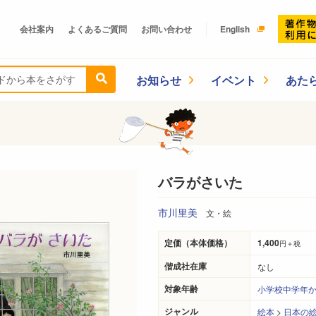
会社案内
よくあるご質問
お問い合わせ
English
お知らせ
イベント
あた
バラがさいた
市川里美
文・絵
定価（本体価格）
1,400
円＋税
偕成社在庫
なし
対象年齢
小学校中学年
ジャンル
絵本
>
日本の