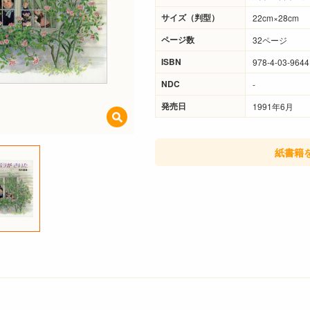
サイズ（判型）
22cm×28cm
ページ数
32ページ
ISBN
978-4-03-9644
NDC
-
発売日
1991年6月
紙書籍