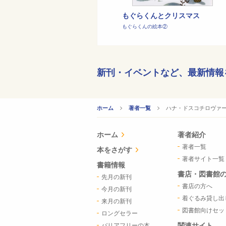
もぐらくんとクリスマス
もぐらくんの絵本②
新刊・イベントなど、
最新情報
CURRENT:
ハナ・ドスコチロヴァ
ホーム
著者一覧
ホーム
著者紹介
著者一覧
本をさがす
著者サイト一覧
書籍情報
書店・図書館
先月の新刊
書店の方へ
今月の新刊
着ぐるみ貸し出
来月の新刊
図書館向けセッ
ロングセラー
関連サイト
バリアフリーの本