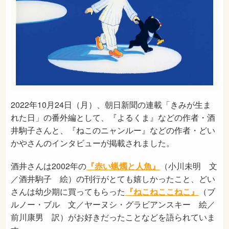
2022年10月24日（月）、朝日新聞の連載「きみが生ま
れた日」の番外編として、『よるくま』などの作者・酒
井駒子さんと、『ねこのニャンルー』などの作者・どい
かやさんのインタビューが掲載されました。
酒井さんは2002年の
『赤い蝋燭と人魚』
（小川未明 文
／酒井駒子 絵）の刊行がとても嬉しかったこと、どい
さんは幼少期に買ってもらった
『ねこねここねこ』
（ブ
ルノー・ブル 文／ヤーヌシ・グラビアンスキー 絵／
前川康男 訳）がお好きだったことなどを語られていま