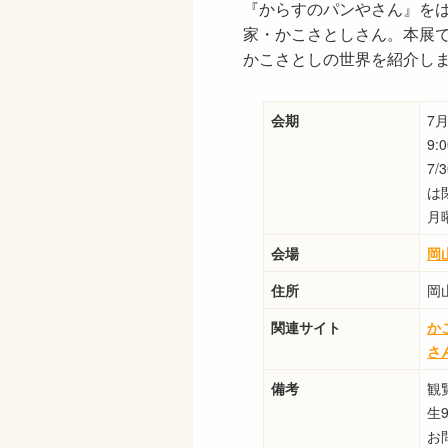
『からすのパンやさん』を
家・かこさとしさん。本展
かこさとしの世界を紹介し
会期
7
9:
7
は
月
会場
岡
住所
岡
関連サイト
か
さ
備考
観
生
お問