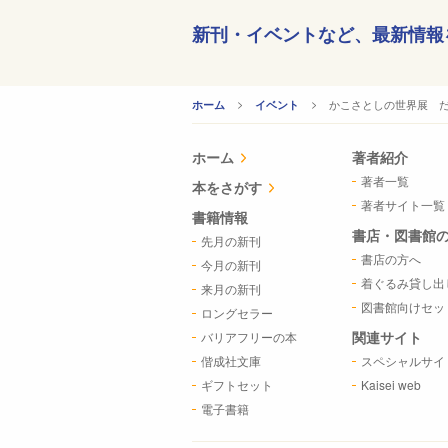
新刊・イベントなど、
最新情報
CURRENT:
かこさとしの世界展 だ
ホーム
イベント
ホーム
著者紹介
著者一覧
本をさがす
著者サイト一覧
書籍情報
書店・図書館
先月の新刊
書店の方へ
今月の新刊
着ぐるみ貸し出
来月の新刊
図書館向けセッ
ロングセラー
関連サイト
バリアフリーの本
偕成社文庫
スペシャルサイ
ギフトセット
Kaisei web
電子書籍