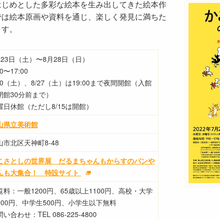
はじめとした多彩な絵本を生み出してきた絵本作
では絵本原画や資料を通じ、楽しく発見に満ちた
ます。
月23日（土）〜8月28日（日）
00〜17:00
/30（土）、8/27（土）は19:00まで夜間開館（入館
閉館30分前まで）
曜日休館（ただし8/15は開館）
山県立美術館
山市北区天神町8-48
こさとしの世界展 だるまちゃんもからすのパンや
んも大集合！ 特設サイト
覧料：一般1200円、65歳以上1100円、高校・大学
900円、中学生500円、小学生以下無料
い合わせ：TEL 086-225-4800