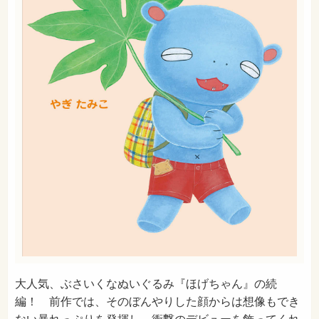
大人気、ぶさいくなぬいぐるみ『ほげちゃん』の続
編！ 前作では、そのぼんやりした顔からは想像もでき
ない暴れっぷりを発揮し、衝撃のデビューを飾ってくれ