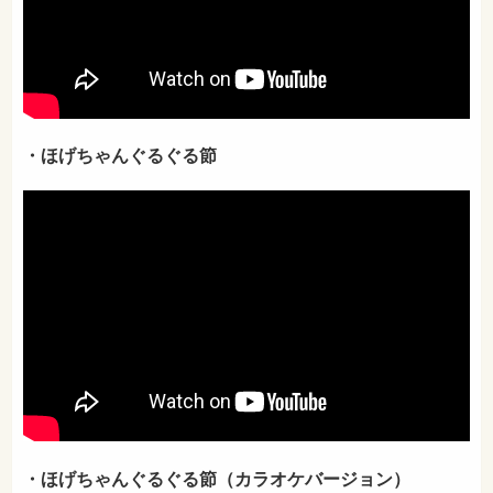
・ほげちゃんぐるぐる節
・ほげちゃんぐるぐる節（カラオケバージョン）