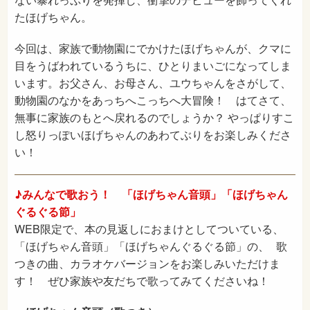
たほげちゃん。
今回は、家族で動物園にでかけたほげちゃんが、クマに
目をうばわれているうちに、ひとりまいごになってしま
います。お父さん、お母さん、ユウちゃんをさがして、
動物園のなかをあっちへこっちへ大冒険！ はてさて、
無事に家族のもとへ戻れるのでしょうか？ やっぱりすこ
し怒りっぽいほげちゃんのあわてぶりをお楽しみくださ
い！
♪みんなで歌おう！ 「ほげちゃん音頭」「ほげちゃん
ぐるぐる節」
WEB限定で、本の見返しにおまけとしてついている、
「ほげちゃん音頭」「ほげちゃんぐるぐる節」の、 歌
つきの曲、カラオケバージョンをお楽しみいただけま
す！ ぜひ家族や友だちで歌ってみてくださいね！