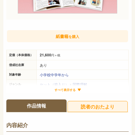
紙書籍
を購入
21,600
定価（本体価格）
円＋税
あり
偕成社在庫
小学校中学年から
対象年齢
セット（箱入り）
>
国際理解
ジャンル
すべて表示する
25cm×22cm
サイズ（判型）
各40ページ
ページ数
作品情報
読者のおたより
978-4-03-648121-7
ISBN
748
NDC
内容紹介
2014年3月
発売日