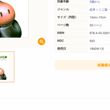
対象年齢
3歳から
ジャンル
絵本
>
ミニ版
サイズ（判型）
14cm×10cm
ページ数
32ページ
ISBN
978-4-03-3291
NDC
933
発売日
1993年1月
紙書籍