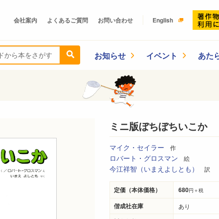
会社案内
よくあるご質問
お問い合わせ
English
お知らせ
イベント
あた
ミニ版ぼちぼちいこか
マイク・セイラー
作
ロバート・グロスマン
絵
今江祥智（いまえよしとも）
訳
定価（本体価格）
680
円＋税
偕成社在庫
あり