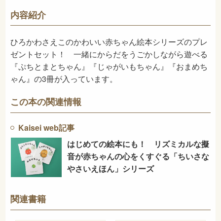
726
NDC
内容紹介
2015年10月
発売日
ひろかわさえこのかわいい赤ちゃん絵本シリーズのプレ
ゼントセット！ 一緒にからだをうごかしながら遊べる
『ぷちとまとちゃん』『じゃがいもちゃん』『おまめち
ゃん』の3冊が入っています。
この本の関連情報
Kaisei web記事
はじめての絵本にも！ リズミカルな擬
音が赤ちゃんの心をくすぐる「ちいさな
やさいえほん」シリーズ
関連書籍