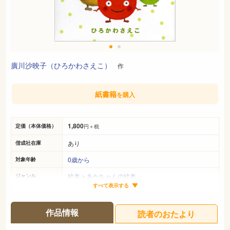
廣川沙映子（ひろかわさえこ）
作
紙書籍
を購入
1,800
定価（本体価格）
円＋税
あり
偕成社在庫
0歳から
対象年齢
絵本
>
あかちゃんの絵本
ジャンル
すべて表示する
14cm×14cm
サイズ（判型）
各14ページ
ページ数
作品情報
読者のおたより
978-4-03-102932-2
ISBN