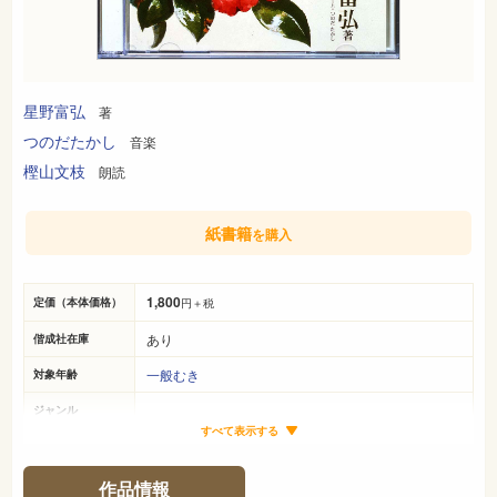
星野富弘
著
つのだたかし
音楽
樫山文枝
朗読
紙書籍
を購入
1,800
定価（本体価格）
円＋税
あり
偕成社在庫
一般むき
対象年齢
ジャンル
すべて表示する
-
サイズ（判型）
-ページ
ページ数
作品情報