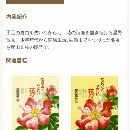
978-4-03-098020-4
ISBN
-
NDC
内容紹介
2004年9月
発売日
手足の自由を失いながらも、花の詩画を描き続ける星野
CD２枚組
その他の情報
富弘。少年時代から闘病生活､結婚までをつづった名著
を樫山文枝の朗読で。
関連書籍