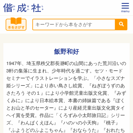
飯野和好
1947年、埼玉県秩父郡長瀞町の山間にあった荒川沿いの
3軒の集落に生まれ、少年時代を過ごす。セツ・モード
セミナーでイラストレーションを学ぶ。「小さなスズナ
姫シリーズ」により赤い鳥さし絵賞、『ねぎぼうずのあ
さたろう その１』により小学館児童出版文化賞、『みず
くみに』により日本絵本賞、本書の姉妹篇である『ぼく
とお山と羊のセーター』により産経児童出版文化賞タイ
ヘイ賞を受賞。作品に「くろずみ小太郎旅日記」シリー
ズ、『わんぱくえほん』『ハのハの小天狗』『桃子』
『ふようどのふよこちゃん』『おならうた』『おれたち