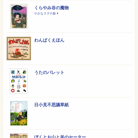
くらやみ谷の魔物
小さなスズナ姫
4
わんぱくえほん
うたのパレット
日小見不思議草紙
ぼくとお山と羊のセーター