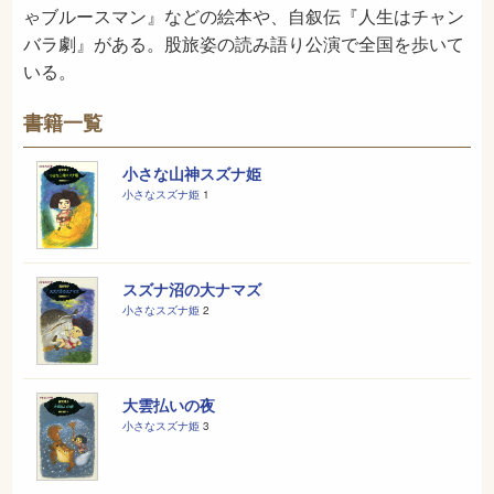
ゃブルースマン』などの絵本や、自叙伝『人生はチャン
バラ劇』がある。股旅姿の読み語り公演で全国を歩いて
いる。
書籍一覧
小さな山神スズナ姫
小さなスズナ姫
1
スズナ沼の大ナマズ
小さなスズナ姫
2
大雲払いの夜
小さなスズナ姫
3