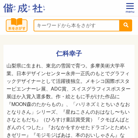
仁科幸子
山梨県に生まれ、東北の雪国で育つ。多摩美術大学卒
業。日本デザインセンター永井一正氏のもとでグラフィ
ックデザイナーとして活躍後独立。メキシコ国際ポスタ
ービエンナーレ展、ADC賞、スイスグラフィスポスター
展ほか入賞入選多数。作・絵ともに手がけた作品に
『MOON森のたからもの』、「ハリネズミとちいさなお
となりさん」シリーズ、『星ねこさんのおはなし〜ちい
さなともだち』（ひろすけ童話賞受賞）『クモばんばと
ぎんのくつした』『おなかをすかせたドラゴンとためい
きゼリー』『モジモジばあは、本のおいしゃさん』な