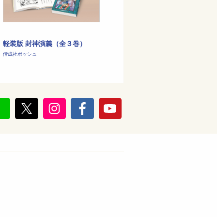
軽装版 封神演義（全３巻）
偕成社ポッシュ