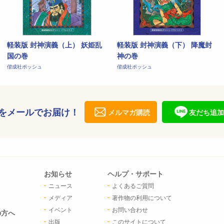
軽装版 封神演義（上） 妖姫乱
軽装版 封神演義（下） 降魔封
国の巻
神の巻
偕成社ポッシュ
偕成社ポッシュ
をメールでお届け！
メルマガ購読
友だち追加
お知らせ
ヘルプ・サポート
ニュース
よくあるご質問
メディア
著作物の利用について
イベント
お問い合わせ
の方へ
出版
このサイトについて