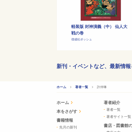
軽装版 封神演義（中） 仙人大
戦の巻
偕成社ポッシュ
新刊・イベントなど、
最新情報
CURRENT:
許仲琳
ホーム
著者一覧
ホーム
著者紹介
著者一覧
本をさがす
著者サイト一覧
書籍情報
書店・図書館
先月の新刊