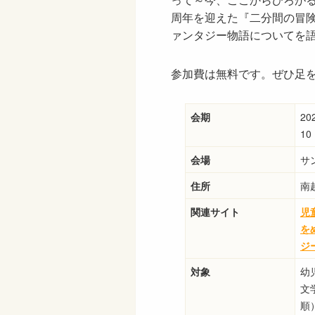
周年を迎えた『二分間の冒
ァンタジー物語についてを
参加費は無料です。ぜひ足
会期
2
1
会場
サ
住所
南越
関連サイト
児
を
ジ
対象
幼
文
順