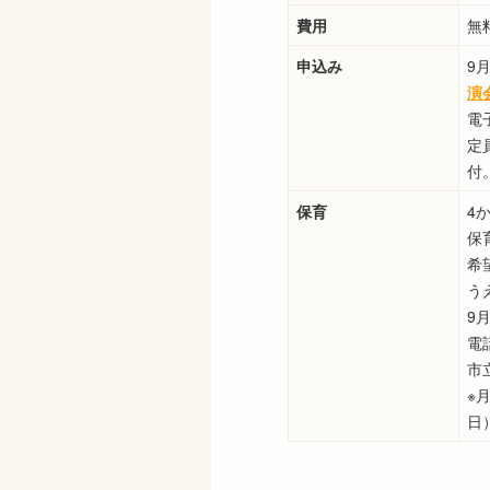
費用
無
申込み
9
演
電
定
付
保育
4
保
希
う
9
電
市立
※
日