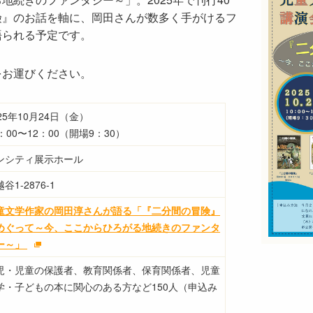
険』のお話を軸に、岡田さんが数多く手がけるフ
語られる予定です。
をお運びください。
025年10月24日（金）
0：00〜12：00（開場9：30）
ンシティ展示ホール
谷1-2876-1
童文学作家の岡田淳さんが語る「『二分間の冒険』
めぐって～今、ここからひろがる地続きのファンタ
ー～」
児・児童の保護者、教育関係者、保育関係者、児童
学・子どもの本に関心のある方など150人（申込み
）