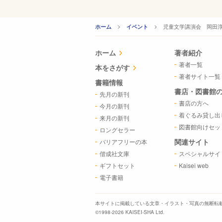
CURRENT:
児童文学講演会 岡田
ホーム
イベント
ホーム
著者紹介
著者一覧
本をさがす
著者サイト一覧
書籍情報
書店・図書館
先月の新刊
書店の方へ
今月の新刊
着ぐるみ貸し出
来月の新刊
図書館向けセッ
ロングセラー
関連サイト
バリアフリーの本
偕成社文庫
スペシャルサイ
ギフトセット
Kaisei web
電子書籍
本サイトに掲載している文章・イラスト・写真の
無断転
©1998-2026 KAISEI-SHA Ltd.