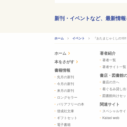
新刊・イベントなど、
最新情報
CURRENT:
『おたまじゃくしの10
ホーム
イベント
ホーム
著者紹介
著者一覧
本をさがす
著者サイト一覧
書籍情報
書店・図書館
先月の新刊
書店の方へ
今月の新刊
着ぐるみ貸し出
来月の新刊
図書館向けセッ
ロングセラー
関連サイト
バリアフリーの本
偕成社文庫
スペシャルサイ
ギフトセット
Kaisei web
電子書籍