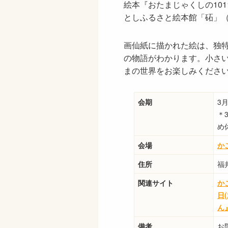
絵本『おたまじゃくしの10
としふるさと絵本館「砳」
画仙紙に描かれた絵は、独
の物語がわかります。小さ
まの世界をお楽しみくださ
会期
3
＊
め
会場
か
住所
福
関連サイト
か
日
ん
備考
お問