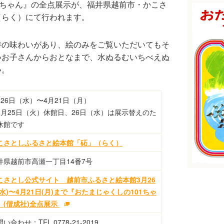
1ちゃん』の全点展示が、福井県越前市・かこさ
（らく）にて行われます。
特の味わいがあり、絵のみをご覧いただいてもそ
いお子さんからおとなまで、水ぬるむいちべえぬ
い。
月26日（水）〜4月21日（月）
3月25日（火）休館日、26日（水）は展示替えのた
休館です
こさとしふるさと絵本館「砳」（らく）
井県越前市高瀬一丁目14番7号
こさとし公式サイト 越前市ふるさと絵本館3月26
(水)〜4月21日(月)まで『おたまじゃくしの101ちゃ
』(偕成社)全点展示
い合わせ：TEL 0778-21-2019