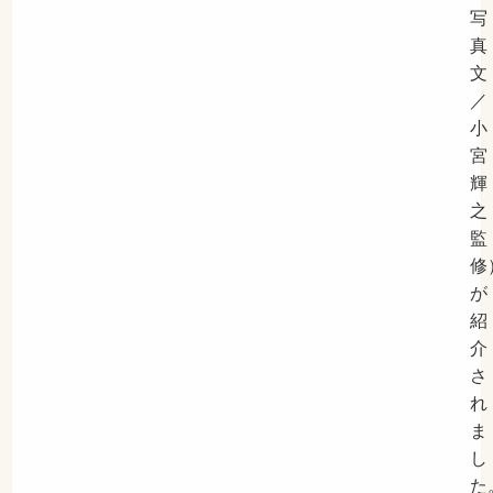
写
真
文
／
小
宮
輝
之
監
修
が
紹
介
さ
れ
ま
し
た