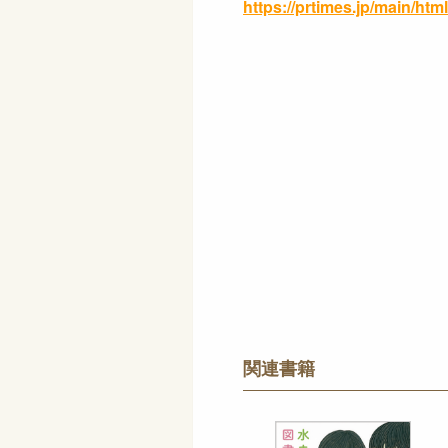
https://prtimes.jp/main/ht
関連書籍