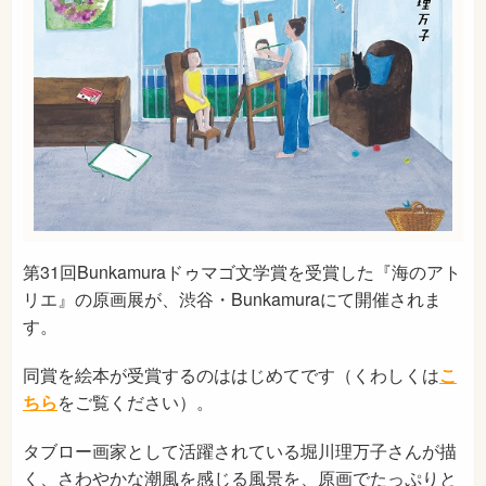
第31回Bunkamuraドゥマゴ文学賞を受賞した『海のアト
リエ』の原画展が、渋谷・Bunkamuraにて開催されま
す。
同賞を絵本が受賞するのははじめてです（くわしくは
こ
ちら
をご覧ください）。
タブロー画家として活躍されている堀川理万子さんが描
く、さわやかな潮風を感じる風景を、原画でたっぷりと