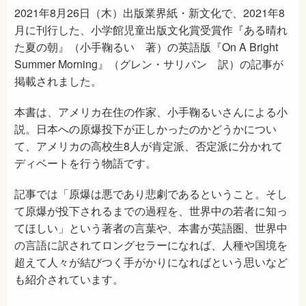
2021年8月26日（木）出版業界紙・新文化で、2021年8
月に刊行した、小学館児童出版文化賞受賞作『ある晴れ
た夏の朝』（小手鞠るい 著）の英語版『On A Bright
Summer Morning』（グレン・サリバン 訳）の記事が
掲載されました。
本書は、アメリカ在住の作家、小手鞠るいさんによる小
説。日本への原爆投下が正しかったのかどうかについ
て、アメリカの高校生8人が肯定派、否定派に分かれて
ディベートを行う物語です。
記事では「原爆は悪であり悲劇であるということ。そし
て原爆が投下されるまでの過程を、世界中の若者に知っ
てほしい」という著者の言葉や、本書が英語圏、世界中
の言語に訳されてロングセラーになれば、人種や国境を
超えて人々が結びつく手がかりになればという思いなど
も紹介されています。