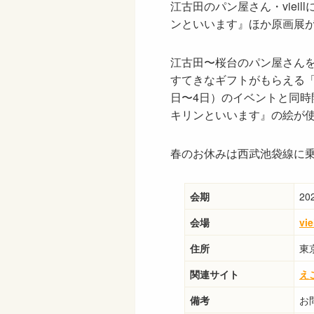
江古田のパン屋さん・viei
ンといいます』ほか原画展
江古田〜桜台のパン屋さん
すてきなギフトがもらえる「えこ
日〜4日）のイベントと同
キリンといいます』の絵が
春のお休みは西武池袋線に
会期
2
会場
vi
住所
東
関連サイト
え
備考
お問