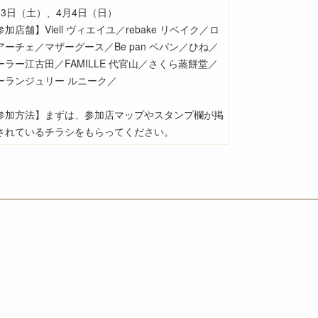
月3日（土）、4月4日（日）
参加店舗】Viell ヴィエイユ／rebake リベイク／ロ
アーチェ／マザーグース／Be pan ベパン／ひね／
ーラー江古田／FAMILLE 代官山／さくら蒸餅堂／
ーランジュリー ルニーク／
参加方法】まずは、参加店マップやスタンプ欄が掲
されているチラシをもらってください。