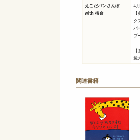
えこだパンさんぽ
4
with 桜台
【
ク
パ
ブ
【
載
関連書籍