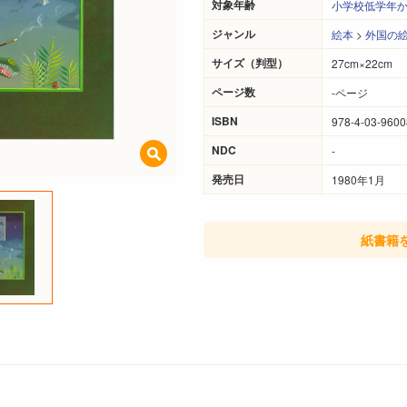
対象年齢
小学校低学年
ジャンル
絵本
>
外国の
サイズ（判型）
27cm×22cm
ページ数
-ページ
ISBN
978-4-03-9600
NDC
-
発売日
1980年1月
紙書籍