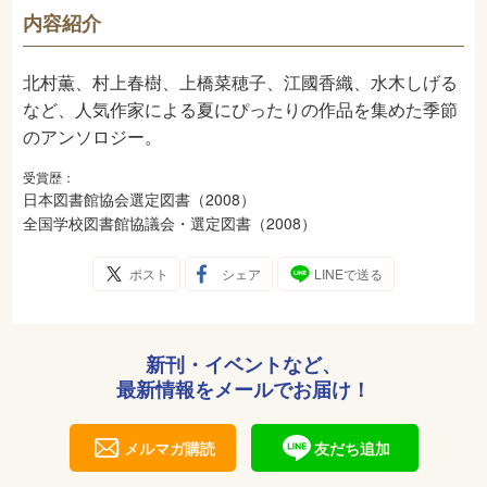
913
NDC
内容紹介
2008年6月
発売日
北村薫、村上春樹、上橋菜穂子、江國香織、水木しげる
など、人気作家による夏にぴったりの作品を集めた季節
のアンソロジー。
受賞歴：
日本図書館協会選定図書（2008）
全国学校図書館協議会・選定図書（2008）
ポスト
シェア
LINEで送る
新刊・イベントなど、
最新情報をメールでお届け！
メルマガ購読
友だち追加