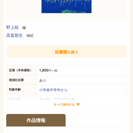
野上暁
編
高畠那生
挿絵
紙書籍
を購入
1,800
定価（本体価格）
円＋税
あり
偕成社在庫
小学校中学年から
対象年齢
読み物
>
日本の読み物
ジャンル
すべて表示する
22cm×16cm
サイズ（判型）
222ページ
ページ数
作品情報
978-4-03-539320-7
ISBN