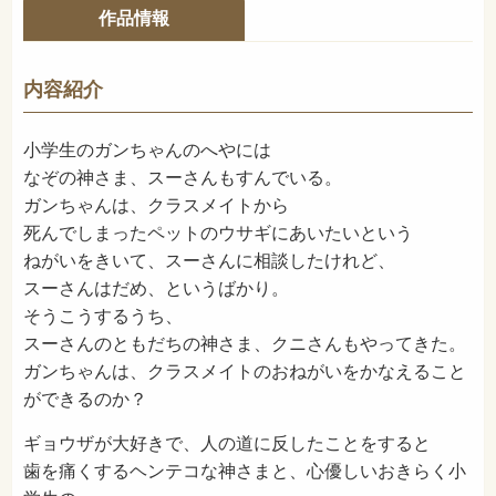
151ページ
ページ数
作品情報
978-4-03-530780-8
ISBN
913
NDC
内容紹介
2024年12月
発売日
小学生のガンちゃんのへやには
なぞの神さま、スーさんもすんでいる。
ガンちゃんは、クラスメイトから
死んでしまったペットのウサギにあいたいという
ねがいをきいて、スーさんに相談したけれど、
スーさんはだめ、というばかり。
そうこうするうち、
スーさんのともだちの神さま、クニさんもやってきた。
ガンちゃんは、クラスメイトのおねがいをかなえること
ができるのか？
ギョウザが大好きで、人の道に反したことをすると
歯を痛くするヘンテコな神さまと、心優しいおきらく小