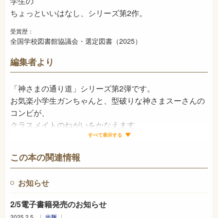
学生の
ちょっといいはなし、シリーズ第2作。
受賞歴：
全国学校図書館協議会・選定図書（2025）
編集者より
「神さまの通り道」シリーズ第2弾です。
お気楽小学生ガンちゃんと、型破りな神さまスーさんの
コンビが、
クラスメイトのねがいをかなえます。
今回のおねがいは、「かなえてはいけない」ねがい。
すべて表示する
ふたりは、どうするのでしょう？
この本の関連情報
読むと、優しい気持ちになれる作品です。
「しゃばけ」シリーズで知られる
お知らせ
柴田ゆうさんの、かわいらしくユーモラスなイラストと
2/5電子書籍発売のお知らせ
ともに
お楽しみください。
2025.2.5
出版