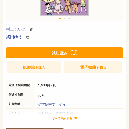
村上しいこ
作
柴田ゆう
絵
試し読み
紙書籍
電子書籍
を購入
を購入
1,400
定価（本体価格）
円＋税
あり
偕成社在庫
小学校中学年から
対象年齢
読み物
>
日本の読み物
ジャンル
すべて表示する
22cm×16cm
サイズ（判型）