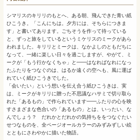
2020年3月
発売日
シマリスのキリリのもとへ、ある朝、飛んできた青い紙
ひこうき。「こんにちは。夕方には、そちらにつきま
す」と書いてあります。ごちそうを作って待っている
と、ずっと旅をしているというミケリスのミークがあら
われました。キリリとミークは、なかよしのともだちに
なって、一緒に楽しい日々を過ごしますが、やがて、ミ
ークが「もう行かなくちゃ」と━━はなればなれになっ
たふたりをつなぐのは、はるか遠くの空へも、風に運ば
れていく紙ひこうきでした。
「会いたい」という想いを伝え合う紙ひこうきは、実
は、ミークがキリリに贈った不思議なハサミで切り取ら
れた「あるもの」で作られています━━ふたりの心を映
すさまざまな色合いの「あるもの」とは、いったい、な
んでしょう？ だれかとだれかの気持ちををつなぐたい
せつなものを、全ページオールカラーのみずみずしい絵
とともにさわやかに描いた物語。