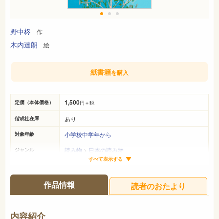
野中柊
作
木内達朗
絵
紙書籍
を購入
1,500
定価（本体価格）
円＋税
あり
偕成社在庫
小学校中学年から
対象年齢
読み物
>
日本の読み物
ジャンル
すべて表示する
22cm×16cm
サイズ（判型）
56ページ
ページ数
作品情報
読者のおたより
978-4-03-528580-9
ISBN
913
NDC
内容紹介