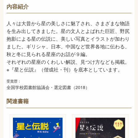
440
NDC
内容紹介
2017年9月
発売日
人々は大昔から星の美しさに魅了され、さまざまな物語
を生み出してきました。星の文人とよばれた巨匠、野尻
抱影による星の伝説に、美しい写真とイラストが加わり
ました。ギリシャ、日本、中国など世界各地に伝わる、
秋と冬に見られる星座のお話が９編。
それぞれの星座のくわしい解説、見つけ方なども掲載。
※『星と伝説』（偕成社・刊）を底本としています。
受賞歴：
全国学校図書館協議会・選定図書（2018）
関連書籍