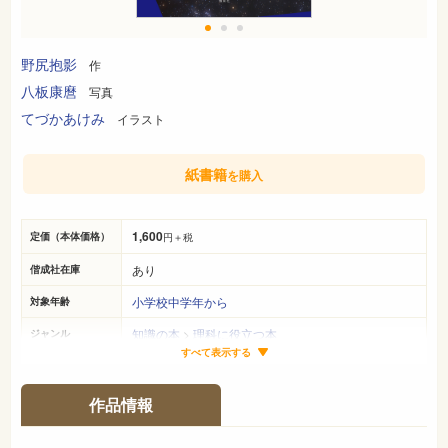
野尻抱影
作
八板康麿
写真
てづかあけみ
イラスト
紙書籍
を購入
1,600
定価（本体価格）
円＋税
あり
偕成社在庫
小学校中学年から
対象年齢
知識の本
>
理科に役立つ本
ジャンル
すべて表示する
25cm×19cm
サイズ（判型）
128ページ
ページ数
作品情報
978-4-03-509050-2
ISBN